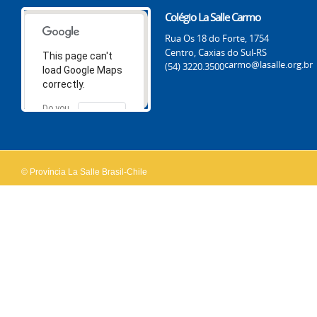
Colégio La Salle Carmo
Rua Os 18 do Forte, 1754
Centro, Caxias do Sul-RS
This page can't
carmo@lasalle.org.br
(54) 3220.3500
load Google Maps
correctly.
Do you
OK
own this
website?
© Província La Salle Brasil-Chile