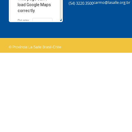
carmo@lasalle.org.br
(54) 3220.3500
load Google Maps
correctly.
Do you
OK
own this
website?
© Província La Salle Brasil-Chile