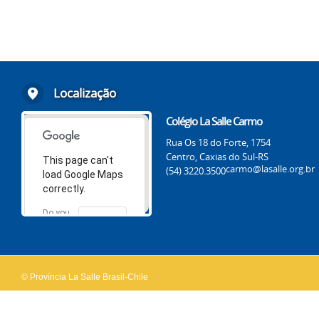
Localização
Colégio La Salle Carmo
Rua Os 18 do Forte, 1754
Centro, Caxias do Sul-RS
This page can't
carmo@lasalle.org.br
(54) 3220.3500
load Google Maps
correctly.
Do you
OK
own this
website?
© Província La Salle Brasil-Chile