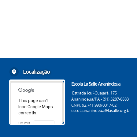
Localização
Escola La Salle Ananindeua
Estrada Icuí-Guajará, 175
Ananindeua/PA - (91) 3287-8883
This page can't
CNPJ: 92.741.990/0017-02
load Google Maps
escolaananindeua@lasalle.org.br
correctly.
Do you
OK
own this
website?