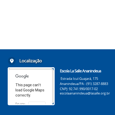
Localização
Escola La Salle Ananindeua
Estrada Icuí-Guajará, 175
Ananindeua/PA - (91) 3287-8883
This page can't
CNPJ: 92.741.990/0017-02
load Google Maps
escolaananindeua@lasalle.org.br
correctly.
Do you
OK
own this
website?